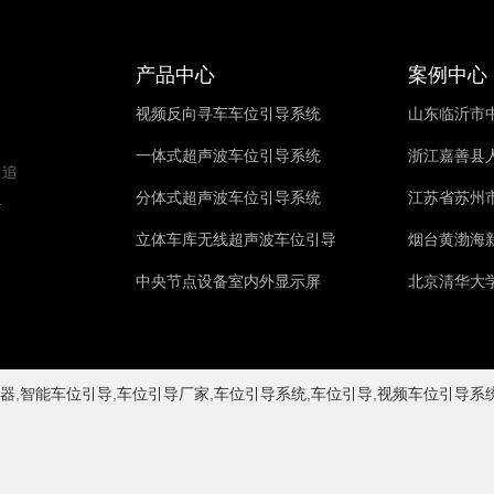
产品中心
案例中心
视频反向寻车车位引导系统
山东临沂市中
一体式超声波车位引导系统
浙江嘉善县人
，追
分体式超声波车位引导系统
江苏省苏州市
一
。
立体车库无线超声波车位引导
烟台黄渤海新
中央节点设备室内外显示屏
北京清华大学
,
,
,
,
,
器
智能车位引导
车位引导厂家
车位引导系统
车位引导
视频车位引导系