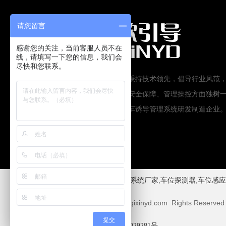
请您留言
感谢您的关注，当前客服人员不在
线，请填写一下您的信息，我们会
尽快和您联系。
承前启后，创欣未来！启欣将秉持技术领先，倡导行业风范
求更高品质，在智能化服务、安全保障、管理操控方面独树
帜，努力做中国最好的智慧停车诱导管理系统研发制造企业
,
,
,
停车场车位引导系统
车位引导系统厂家
车位探测器
车位感应
Copyright © 2009-2016 www.qixinyd.com Rights Reserved
提交
网站ICP备案号：
粤ICP备2022029281号