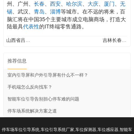
州、广州、
、
、
、
、
、
长春
西安
哈尔滨
大庆
厦门
无
、武汉、
、
等城市。在不远的将来，百
锡
青岛
淄博
脑汇将在中国35个主要城市成立电脑商场，打造大
陆最具
的IT终端零售通路。
代表性
山西省吕梁市孝义市居义街（孝义中学停车场...
吉林长春绿园区合众商务广场
推荐信息
室内引导屏和户外引导屏有什么不一样？
手机端怎么反向找车？
智能车位引导告别担心停车难的问题
停车场系统解决方案之道
,
,
,
,
停车场车位引导系统
车位引导系统厂家
车位探测器
车位感应器
智能车