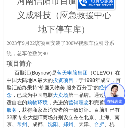
河南信阳市百脑汇电脑城
义成科技（应急救援中心
地下停车库）
2023年9月22
该项目安装了
300W视频车位引导系
统
，总车位数为
90
项目简介
百脑汇(Buynow)是
（CLEVO）在
蓝天电脑集团
中国大陆地区最大的
，于1998年成立，百
投资项目
脑汇始终秉持“价廉又物美 服务百分百”的
经营理
，已成为中国电脑
第一品牌。通过提供舒
念
大卖场
适自在的
，先进的
和完善的
购物环境
营销理念
客户
，获得商家及消费者的一致好评。百脑汇已有
服务
22家专业大型IT商场分别设立在在北京、上海、南
京、
、成都、
、
、天津、
、杭
常州
沈阳
郑州
合肥