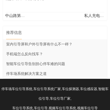
中山路第一个智慧停车场 已经启动建设
私人充电桩难进小区？
推荐信息
室内引导屏和户外引导屏有什么不一样？
手机端怎么反向找车？
智能车位引导告别担心停车难的问题
停车场系统解决方案之道
,
,
,
,
停车场车位引导系统
车位引导系统厂家
车位探测器
车位感应器
智能车
,
,
位引导
车位引导厂家
,
,
,
车位引导系统
车位引导
视频车位引导系统
视频车位引导