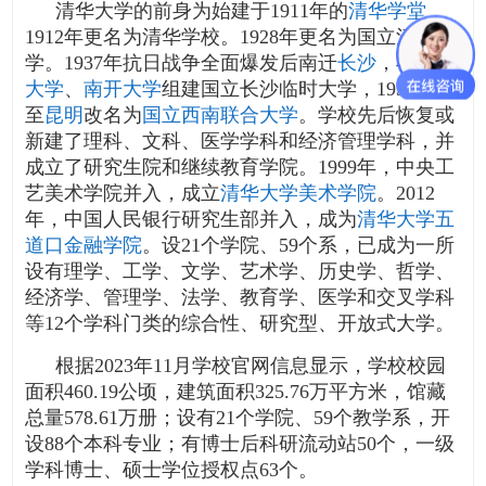
清华大学的前身为始建于1911年的
清华学堂
，
1912年更名为清华学校。1928年更名为国立清华大
学。1937年抗日战争全面爆发后南迁
长沙
，与
北京
大学
、
南开大学
组建国立长沙临时大学，1938年迁
至
昆明
改名为
国立西南联合大学
。学校先后恢复或
新建了理科、文科、医学学科和经济管理学科，并
成立了研究生院和继续教育学院。1999年，中央工
艺美术学院并入，成立
清华大学美术学院
。2012
年，中国人民银行研究生部并入，成为
清华大学五
道口金融学院
。设21个学院、59个系，已成为一所
设有理学、工学、文学、艺术学、历史学、哲学、
经济学、管理学、法学、教育学、医学和交叉学科
等12个学科门类的综合性、研究型、开放式大学。
根据2023年11月学校官网信息显示，学校校园
面积460.19公顷，建筑面积325.76万平方米，馆藏
总量578.61万册；设有21个学院、59个教学系，开
设88个本科专业；有博士后科研流动站50个，一级
学科博士、硕士学位授权点63个。