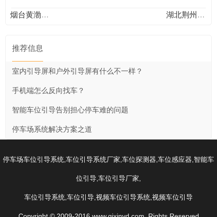
烟台黄渤海新区双祥大厦地下停车场
湖北荆州沙市区荆州东服务区北区
推荐信息
室内引导屏和户外引导屏有什么不一样？
手机端怎么反向找车？
智能车位引导告别担心停车难的问题
停车场系统解决方案之道
,
,
,
,
停车场车位引导系统
车位引导系统厂家
车位探测器
车位感应器
智能车
,
,
位引导
车位引导厂家
,
,
,
车位引导系统
车位引导
视频车位引导系统
视频车位引导
Copyright © 2009-2016 www.qixinyd.com Rights Reserved