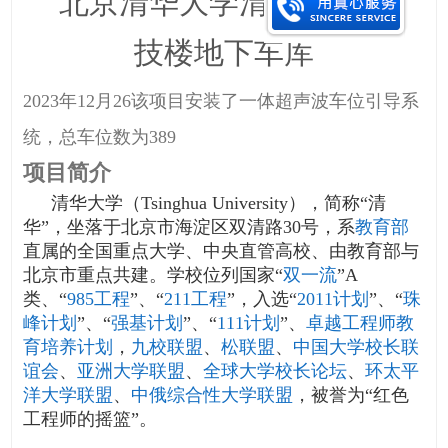
北京清华大学清华自强科
技楼地下车库
2023年12月26
该项目安装了
一体超声波车位引导系
统
，总车位数为
389
项目简介
清华大学（Tsinghua University），简称“清
华”，坐落于北京市海淀区双清路30号
，系
教育部
直属的全国重点大学、
中央直管高校、
由教育部与
北京市重点共建。
学校位列国家“
双一流
”A
类、“
985工程
”、“
211工程
”，入选“
2011计划
”、“
珠
峰计划
”、“
强基计划
”、“
111计划
”、
卓越工程师教
育培养计划
，
九校联盟
、
松联盟
、
中国大学校长联
谊会
、
亚洲大学联盟
、
全球大学校长论坛
、
环太平
洋大学联盟
、
中俄综合性大学联盟
，被誉为“红色
工程师的摇篮”。