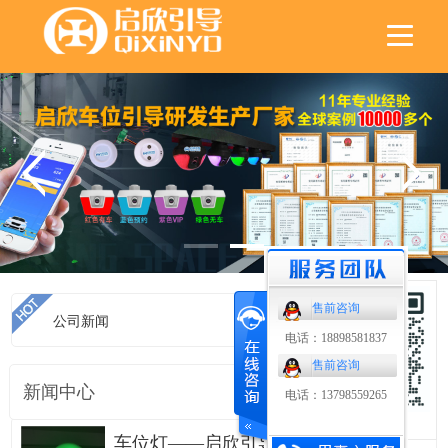
售前咨询
公司新闻
首页
>
公司新闻
电话：18898581837
售前咨询
新闻中心
电话：13798559265
扫码了解更多
车位灯——启欣引导