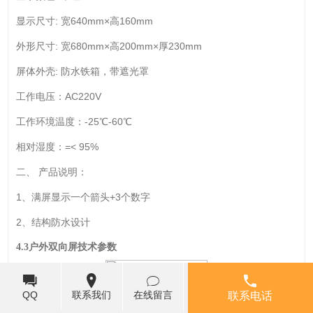
显示尺寸: 宽640mm×高160mm
外形尺寸: 宽680mm×高200mm×厚230mm
屏体外壳: 防水铁箱，带遮光罩
工作电压：AC220V
工作环境温度：-25℃-60℃
相对湿度：=< 95%
二、 产品说明：
1、满屏显示一个箭头+3个数字
2、结构防水设计
4
.3
户外双向屏技术参数
QQ
联系我们
在线留言
联系电话