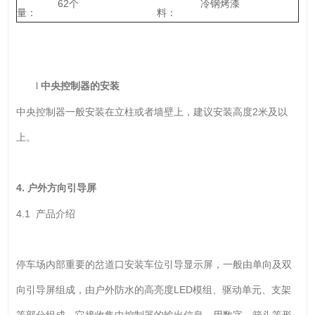
62个
冷钢烤漆
量：
料：
l
中央
控制器的安装
中央控制器一般安装在立柱或者墙壁上，建议安装高度2米及以
上。
4.
户外方向引导屏
4.1 产品介绍
停车场内部重要的岔道口安装车位引导显示屏，一般由单向及双
向引导屏组成，由户外防水的高亮度LED模组、驱动单元、支架
等部分组成。它接收集中控制器的输出信息，用数字、箭头等形