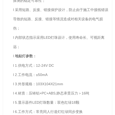
探测的稳定可靠性；
l 采用短路、反接、错接保护设计，防止由于施工中接线错误
导致的短路、反接、错接等情况造成对相关设备的电气损
伤；
l 内部状态指示采用LED灯珠设计，使用寿命长、可视距离
远；
l
地
贴
灯参数：
l 1.供电方式：12-24V DC
l 2.工作电流：≤50mA
l 3.外形规格：103X104X21mm
l 4.材质：压铸铝+PC+ABS,静态承受压力＞16吨
l 5.显示器件LED灯珠数量：双色红绿18颗
l 6.工作方式：常亮同人行道灯红绿同步变换