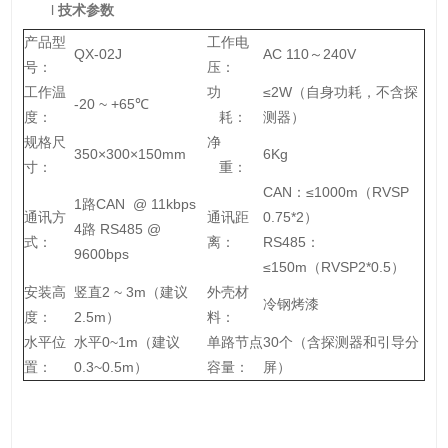
l
技术参数
产品型
工作电
QX-02J
AC 110～240V
号：
压：
工作温
功
≤2W（自身功耗，不含探
-20 ~ +65℃
度：
耗：
测器）
规格尺
净
350×300×150mm
6Kg
寸：
重：
CAN：≤1000m（RVSP
1路CAN @ 11kbps
通讯方
通讯距
0.75*2）
4路 RS485 @
式：
离：
RS485：
9600bps
≤150m（RVSP2*0.5）
安装高
竖直2 ~ 3m（建议
外壳材
冷钢烤漆
度：
2.5m）
料：
水平位
水平0~1m（建议
单路节点
30个（含探测器和引导分
置：
0.3~0.5m）
容量：
屏）