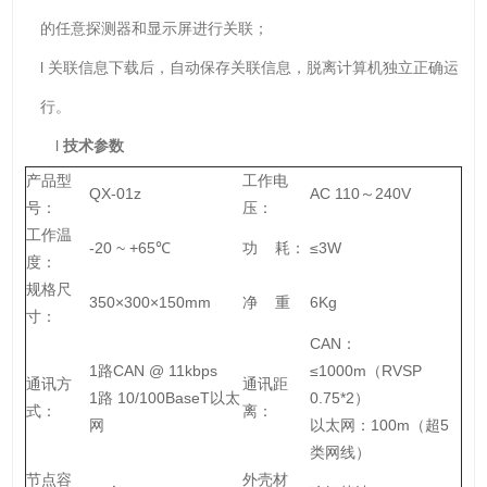
的任意探测器和显示屏进行关联；
l 关联信息下载后，自动保存关联信息，脱离计算机独立正确运
行。
l
技术参数
产品型
工作电
QX-01z
AC 110～240V
号：
压：
工作温
-20 ~ +65℃
功 耗：
≤3W
度：
规格尺
350×300×150mm
净 重
6Kg
寸：
CAN：
1路CAN @ 11kbps
≤1000m（RVSP
通讯方
通讯距
1路 10/100BaseT以太
0.75*2）
式：
离：
网
以太网：100m（超5
类网线）
节点容
外壳材