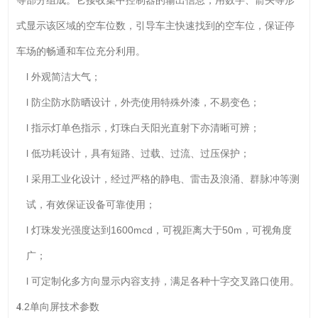
式显示该区域的空车位数，引导车主快速找到的空车位，保证停
车场的畅通和车位充分利用。
l 外观简洁大气；
l 防尘防水防晒设计，外壳使用特殊外漆，不易变色；
l 指示灯单色指示，灯珠白天阳光直射下亦清晰可辨；
l 低功耗设计，具有短路、过载、过流、过压保护；
l 采用工业化设计，经过严格的静电、雷击及浪涌、群脉冲等测
试，有效保证设备可靠使用；
l 灯珠发光强度达到1600mcd，可视距离大于50m，可视角度
广；
l 可定制化多方向显示内容支持，满足各种十字交叉路口使用。
.2单向屏技术参数
4