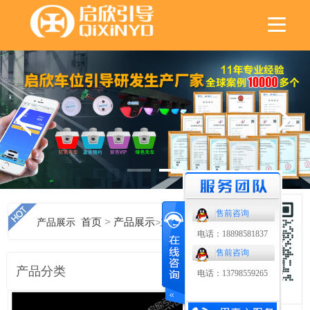
售前咨询
>
产品展示
首页
产品展示
>
立体车库无线超声波车位引导
电话：18898581837
售前咨询
产品分类
电话：13798559265
扫码了解更多