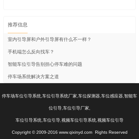
推荐信息
室内引导屏和户外引导屏有什么不一样？
手机端怎么反向找车？
智能车位引导告别担心停车难的问题
停车场系统解决方案之道
,
,
,
,
停车场车位引导系统
车位引导系统厂家
车位探测器
车位感应器
智能车
,
,
位引导
车位引导厂家
,
,
,
车位引导系统
车位引导
视频车位引导系统
视频车位引导
Copyright © 2009-2016 www.qixinyd.com Rights Reserved