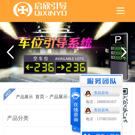
售前咨询
>
产品展示
首页
产品展示
>
立体车库无线超声波车位引导
电话：18898581837
售前咨询
产品分类
电话：13798559265
扫码了解更多