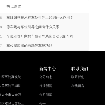
热点新闻
06
车牌识别技术在车位引导上起到什么作用？
28
停车场与车位引导之间有什么关系
21
车位引导厂家的车位引导系统自动识别车牌
17
车位感应器的自动停车场功能
新闻中心
联系我们
医医院高铁院...
公司动态
联系我们
民医院三期世...
行业新闻
在线留言
太仓市太仓万...
公司新闻
区双祥大厦地...
公告