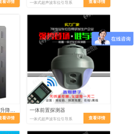
查看详情
查看详情
一体式超声波车位引导系
统
四行屏车牌识别一体机小区升降杆停车场车牌识别收费系统自动高速路道闸
一体前置探测器
查看详情
查看详情
一体式超声波车位引导系
统