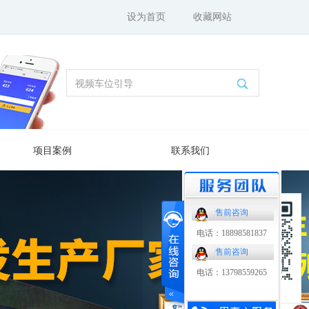
设为首页
收藏网站
项目案例
联系我们
售前咨询
电话：18898581837
售前咨询
电话：13798559265
扫码了解更多